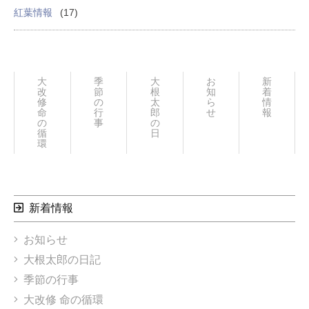
紅葉情報
(17)
大
季
大
お
新
改
節
根
知
着
修
の
太
ら
情
命
行
郎
せ
報
の
事
の
循
日々
環
新着情報
お知らせ
大根太郎の日記
季節の行事
大改修 命の循環