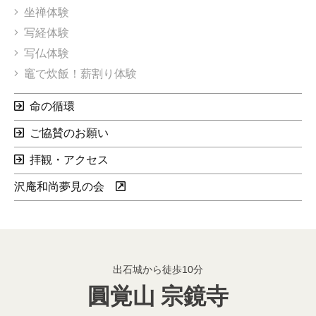
坐禅体験
写経体験
写仏体験
竈で炊飯！薪割り体験
命の循環
ご協賛のお願い
拝観・アクセス
沢庵和尚夢見の会
出石城から徒歩10分
圓覚山 宗鏡寺