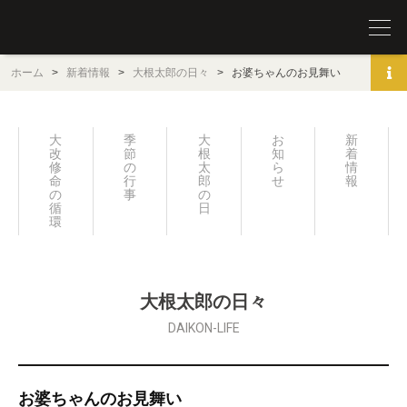
圓覚山 宗鏡寺（沢庵寺）
ホーム
>
新着情報
>
大根太郎の日々
>
お婆ちゃんのお見舞い
大
季
大
お
新
改
節
根
知
着
修
の
太
ら
情
命
行
郎
せ
報
の
事
の
循
日々
環
大根太郎の日々
DAIKON-LIFE
お婆ちゃんのお見舞い