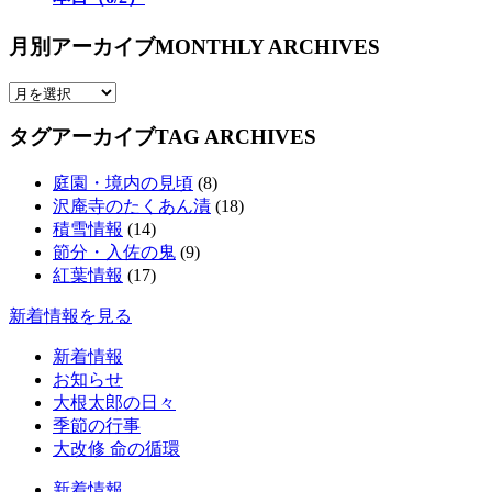
月別アーカイブ
MONTHLY ARCHIVES
タグアーカイブ
TAG ARCHIVES
庭園・境内の見頃
(8)
沢庵寺のたくあん漬
(18)
積雪情報
(14)
節分・入佐の鬼
(9)
紅葉情報
(17)
新着情報を見る
新着情報
お知らせ
大根太郎の日々
季節の行事
大改修 命の循環
新着情報