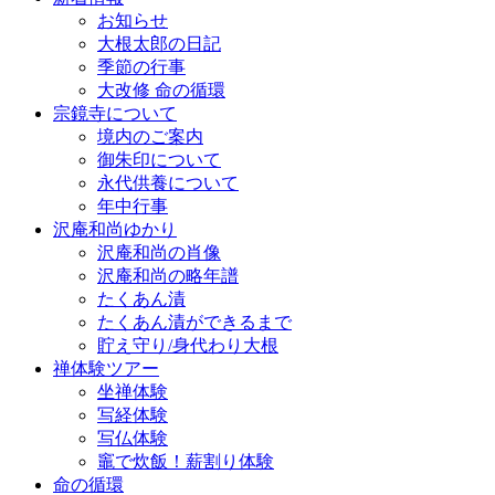
お知らせ
大根太郎の日記
季節の行事
大改修 命の循環
宗鏡寺について
境内のご案内
御朱印について
永代供養について
年中行事
沢庵和尚ゆかり
沢庵和尚の肖像
沢庵和尚の略年譜
たくあん漬
たくあん漬ができるまで
貯え守り/身代わり大根
禅体験ツアー
坐禅体験
写経体験
写仏体験
竈で炊飯！薪割り体験
命の循環