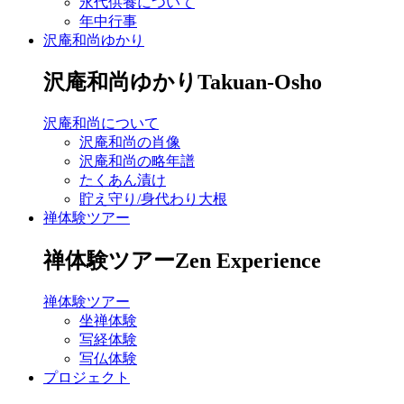
永代供養について
年中行事
沢庵和尚ゆかり
沢庵和尚ゆかり
Takuan-Osho
沢庵和尚について
沢庵和尚の肖像
沢庵和尚の略年譜
たくあん漬け
貯え守り/身代わり大根
禅体験ツアー
禅体験ツアー
Zen Experience
禅体験ツアー
坐禅体験
写経体験
写仏体験
プロジェクト