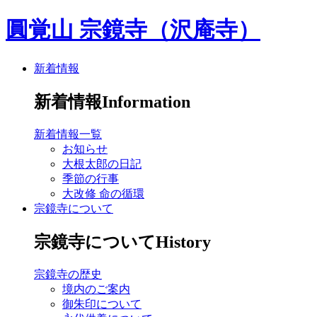
圓覚山 宗鏡寺（沢庵寺）
新着情報
新着情報
Information
新着情報一覧
お知らせ
大根太郎の日記
季節の行事
大改修 命の循環
宗鏡寺について
宗鏡寺について
History
宗鏡寺の歴史
境内のご案内
御朱印について