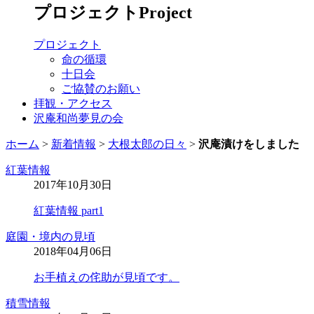
プロジェクト
Project
プロジェクト
命の循環
十日会
ご協賛のお願い
拝観・アクセス
沢庵和尚夢見の会
ホーム
>
新着情報
>
大根太郎の日々
>
沢庵漬けをしました
紅葉情報
2017年10月30日
紅葉情報 part1
庭園・境内の見頃
2018年04月06日
お手植えの侘助が見頃です。
積雪情報