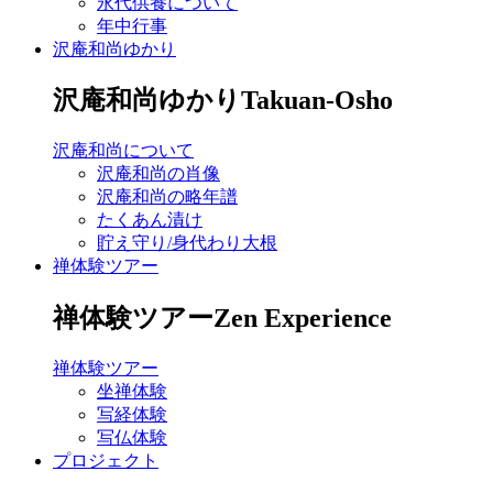
永代供養について
年中行事
沢庵和尚ゆかり
沢庵和尚ゆかり
Takuan-Osho
沢庵和尚について
沢庵和尚の肖像
沢庵和尚の略年譜
たくあん漬け
貯え守り/身代わり大根
禅体験ツアー
禅体験ツアー
Zen Experience
禅体験ツアー
坐禅体験
写経体験
写仏体験
プロジェクト