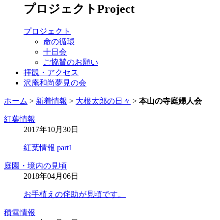
プロジェクト
Project
プロジェクト
命の循環
十日会
ご協賛のお願い
拝観・アクセス
沢庵和尚夢見の会
ホーム
>
新着情報
>
大根太郎の日々
>
本山の寺庭婦人会
紅葉情報
2017年10月30日
紅葉情報 part1
庭園・境内の見頃
2018年04月06日
お手植えの侘助が見頃です。
積雪情報