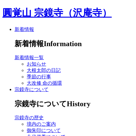
圓覚山 宗鏡寺（沢庵寺）
新着情報
新着情報
Information
新着情報一覧
お知らせ
大根太郎の日記
季節の行事
大改修 命の循環
宗鏡寺について
宗鏡寺について
History
宗鏡寺の歴史
境内のご案内
御朱印について