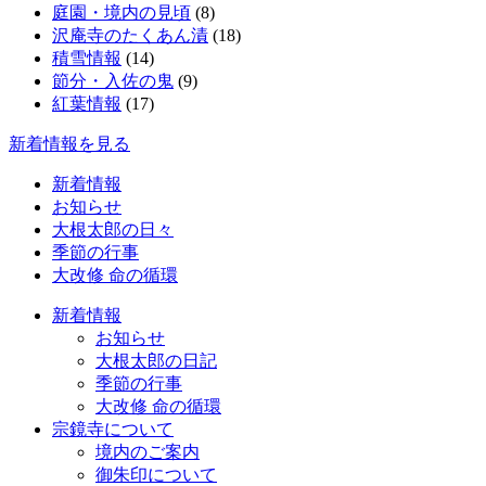
庭園・境内の見頃
(8)
沢庵寺のたくあん漬
(18)
積雪情報
(14)
節分・入佐の鬼
(9)
紅葉情報
(17)
新着情報を見る
新着情報
お知らせ
大根太郎の日々
季節の行事
大改修 命の循環
新着情報
お知らせ
大根太郎の日記
季節の行事
大改修 命の循環
宗鏡寺について
境内のご案内
御朱印について