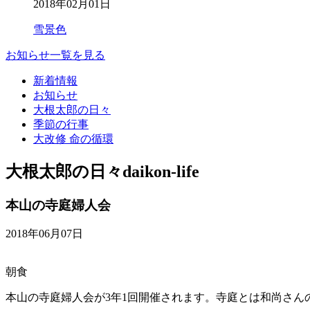
2018年02月01日
雪景色
お知らせ一覧を見る
新着情報
お知らせ
大根太郎の日々
季節の行事
大改修 命の循環
大根太郎の日々
daikon-life
本山の寺庭婦人会
2018年06月07日
朝食
本山の寺庭婦人会が3年1回開催されます。寺庭とは和尚さ