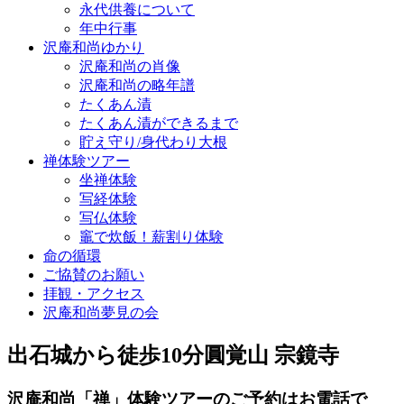
永代供養について
年中行事
沢庵和尚ゆかり
沢庵和尚の肖像
沢庵和尚の略年譜
たくあん漬
たくあん漬ができるまで
貯え守り/身代わり大根
禅体験ツアー
坐禅体験
写経体験
写仏体験
竈で炊飯！薪割り体験
命の循環
ご協賛のお願い
拝観・アクセス
沢庵和尚夢見の会
出石城から徒歩10分
圓覚山 宗鏡寺
沢庵和尚「禅」体験ツアーのご予約
はお電話で