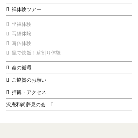
禅体験ツアー
坐禅体験
写経体験
写仏体験
竈で炊飯！薪割り体験
命の循環
ご協賛のお願い
拝観・アクセス
沢庵和尚夢見の会