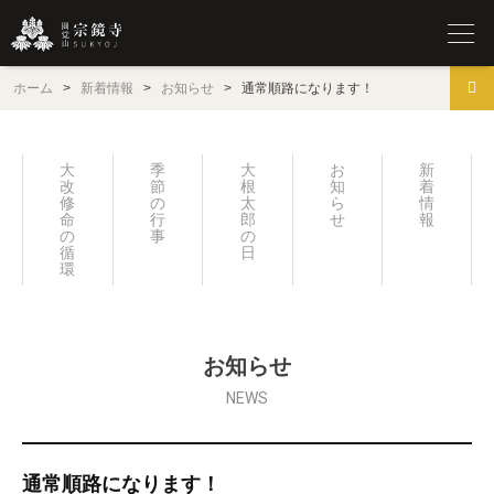
圓覚山 宗鏡寺（沢庵寺）
ホーム
>
新着情報
>
お知らせ
>
通常順路になります！
大
季
大
お
新
改
節
根
知
着
修
の
太
ら
情
命
行
郎
せ
報
の
事
の
循
日々
環
お知らせ
NEWS
通常順路になります！