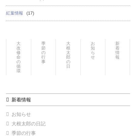
紅葉情報
(17)
大
季
大
お
新
改
節
根
知
着
修
の
太
ら
情
命
行
郎
せ
報
の
事
の
循
日々
環
新着情報
お知らせ
大根太郎の日記
季節の行事