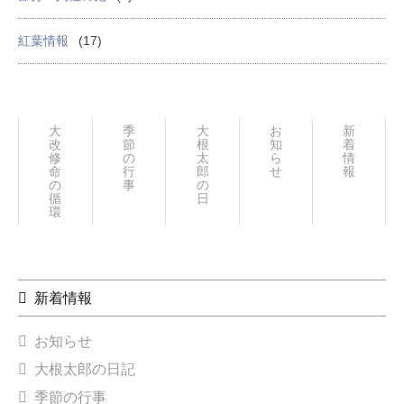
紅葉情報
(17)
大
季
大
お
新
改
節
根
知
着
修
の
太
ら
情
命
行
郎
せ
報
の
事
の
循
日々
環
新着情報
お知らせ
大根太郎の日記
季節の行事