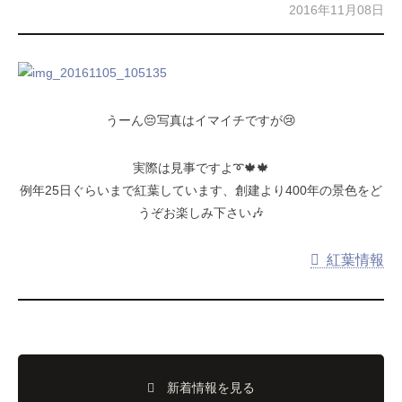
2016年11月08日
うーん😔写真はイマイチですが😢
実際は見事ですよ➰🍁🍁
例年25日ぐらいまで紅葉しています、創建より400年の景色をど
うぞお楽しみ下さい🎶
紅葉情報
新着情報を見る