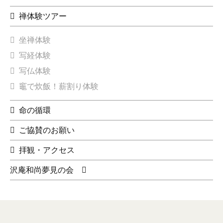
禅体験ツアー
坐禅体験
写経体験
写仏体験
竈で炊飯！薪割り体験
命の循環
ご協賛のお願い
拝観・アクセス
沢庵和尚夢見の会