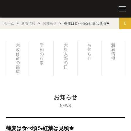
圓覚山 宗鏡寺（沢庵寺）
ホーム
>
新着情報
>
お知らせ
>
蕎麦は食べ頃🍶紅葉は見頃🍁
大
季
大
お
新
改
節
根
知
着
修
の
太
ら
情
命
行
郎
せ
報
の
事
の
循
日々
環
お知らせ
NEWS
蕎麦は食べ頃🍶紅葉は見頃🍁