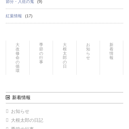
節分・入佐の鬼
(9)
紅葉情報
(17)
大
季
大
お
新
改
節
根
知
着
修
の
太
ら
情
命
行
郎
せ
報
の
事
の
循
日々
環
新着情報
お知らせ
大根太郎の日記