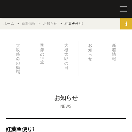
圓覚山 宗鏡寺（沢庵寺）
ホーム
>
新着情報
>
お知らせ
>
紅葉🍁便り❕
大
季
大
お
新
改
節
根
知
着
修
の
太
ら
情
命
行
郎
せ
報
の
事
の
循
日々
環
お知らせ
NEWS
紅葉🍁便り❕