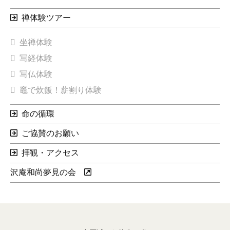
禅体験ツアー
坐禅体験
写経体験
写仏体験
竈で炊飯！薪割り体験
命の循環
ご協賛のお願い
拝観・アクセス
沢庵和尚夢見の会