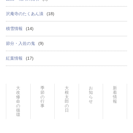
沢庵寺のたくあん漬
(18)
積雪情報
(14)
節分・入佐の鬼
(9)
紅葉情報
(17)
大
季
大
お
新
改
節
根
知
着
修
の
太
ら
情
命
行
郎
せ
報
の
事
の
循
日々
環