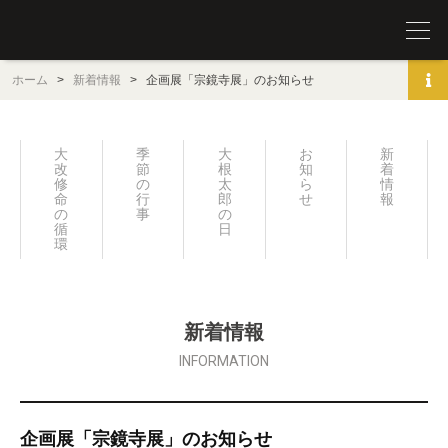
圓覚山 宗鏡寺（沢庵寺）
ホーム
>
新着情報
>
企画展「宗鏡寺展」のお知らせ
大
季
大
お
新
改
節
根
知
着
修
の
太
ら
情
命
行
郎
せ
報
の
事
の
循
日々
環
新着情報
INFORMATION
企画展「宗鏡寺展」のお知らせ