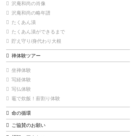
沢庵和尚の肖像
沢庵和尚の略年譜
たくあん漬
たくあん漬ができるまで
貯え守り/身代わり大根
禅体験ツアー
坐禅体験
写経体験
写仏体験
竈で炊飯！薪割り体験
命の循環
ご協賛のお願い