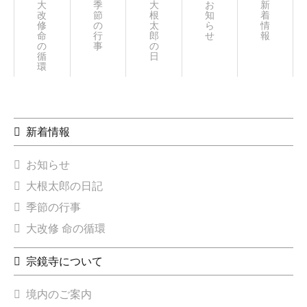
大
季
大
お
新
改
節
根
知
着
修
の
太
ら
情
命
行
郎
せ
報
の
事
の
循
日々
環
新着情報
お知らせ
大根太郎の日記
季節の行事
大改修 命の循環
宗鏡寺について
境内のご案内