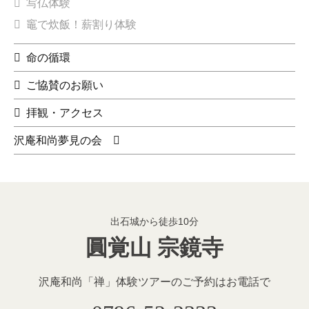
写仏体験
竈で炊飯！薪割り体験
命の循環
ご協賛のお願い
拝観・アクセス
沢庵和尚夢見の会
出石城から徒歩10分
圓覚山 宗鏡寺
沢庵和尚「禅」体験ツアーのご予約
はお電話で