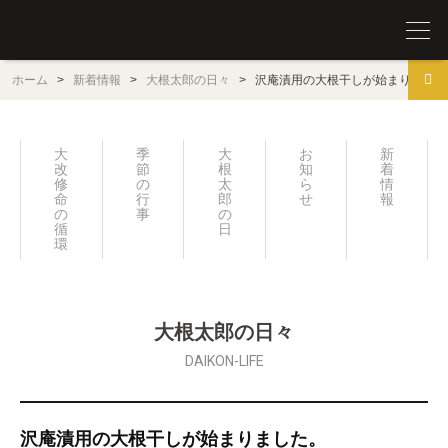
圓覚山 宗鏡寺（沢庵寺）
ホーム
>
新着情報
>
大根太郎の日々
>
沢庵漬用の大根干しが始まりました
大
季
大
お
新
改
節
根
知
着
修
の
太
ら
情
命
行
郎
せ
報
の
事
の
循
日々
環
大根太郎の日々
DAIKON-LIFE
沢庵漬用の大根干しが始まりました。