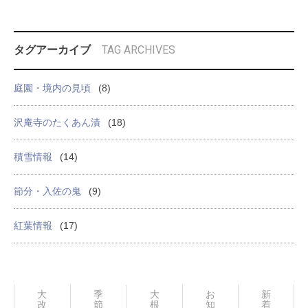
TAG ARCHIVES
タグアーカイブ
庭園・境内の見頃
(8)
沢庵寺のたくあん漬
(18)
積雪情報
(14)
節分・入佐の鬼
(9)
紅葉情報
(17)
大
季
大
お
新
改
節
根
知
着