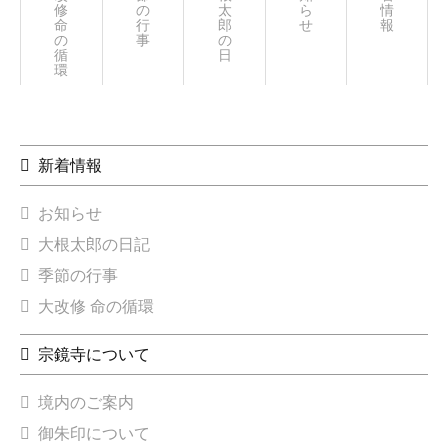
修
の
太
ら
情
命
行
郎
せ
報
の
事
の
循
日々
環
新着情報
お知らせ
大根太郎の日記
季節の行事
大改修 命の循環
宗鏡寺について
境内のご案内
御朱印について