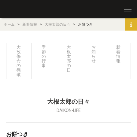
圓覚山 宗鏡寺（沢庵寺）
ホーム
>
新着情報
>
大根太郎の日々
>
お餅つき
大
季
大
お
新
改
節
根
知
着
修
の
太
ら
情
命
行
郎
せ
報
の
事
の
循
日々
環
大根太郎の日々
DAIKON-LIFE
お餅つき